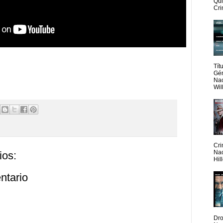
Qui
Cri
Tít
Gén
Nac
Wil
Cri
Nac
ios:
Hil
ntario
Dro