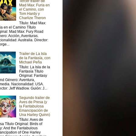
Tercer trailer de
Mad Max: Furia en
el Camino, con
Tom Hardy y
Charlize Theron
Título: Mad Max:
ia en el Camino Título
ginal: Mad Max: Fury Road
ero: Acción, Aventuras.
ionalidad: Australia. Director:
rge...
Trailer de La Isla
de la Fantasía, con
Michael Peña
Título: La Isla de la
Fantasía Título
Original: Fantasy
and Género: Aventura,
edia. Nacionalidad: USA.
ector: Jeff Wadlow. Guión: J...
Segundo trailer de
Aves de Presa (y
la Fantabulosa
Emancipación de
Una Harley Quinn)
Título: Aves de
sa Título Original: Birds of
y: And the Fantabulous
ncipation of One Harley