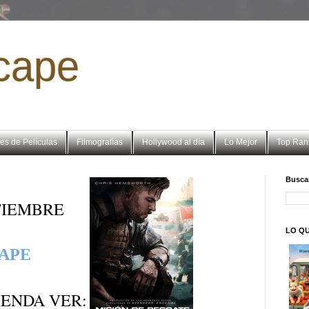
cape
es de Películas
Filmografías
Hollywood al día
Lo Mejor
Top Ran
Buscar
TIEMBRE
LO QU
APE
ENDA VER: