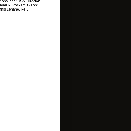
ionalidad: USA. Director:
haël R. Roskam. Guión:
nis Lehane. Re...