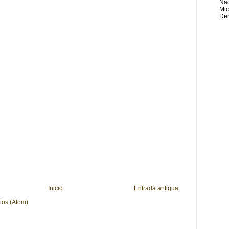
Nac
Mic
Den
Inicio
Entrada antigua
ios (Atom)