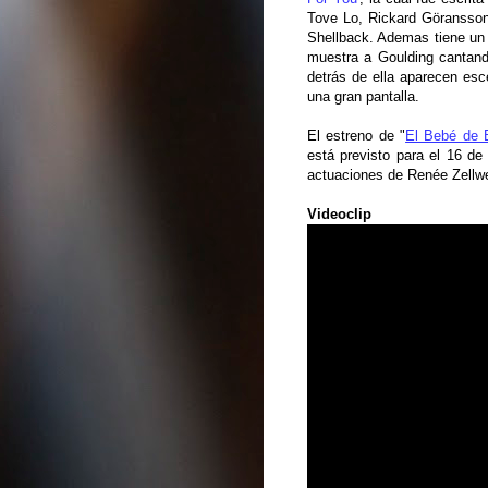
Tove Lo, Rickard Göransso
Shellback. Ademas tiene un 
muestra a Goulding cantand
detrás de ella aparecen esc
una gran pantalla.
El estreno de "
El Bebé de 
está previsto para el 16 d
actuaciones de Renée Zellweg
Videoclip