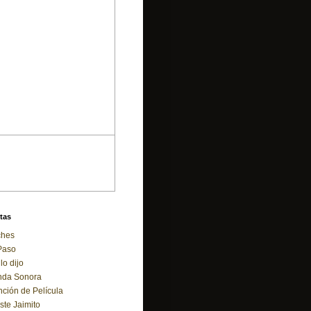
tas
ches
Paso
 lo dijo
nda Sonora
ción de Película
ste Jaimito