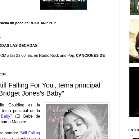
escucha un poco de ROCK ANP POP
P
TODAS LAS DECADAS
DOM a las 22:00 hrs. en Radio Rock and Pop,
CANCIONES DE
2016
till Falling For You', tema principal
"Bridget Jones's Baby"
llie Goulding es la
 tema principal de la
 Baby
" (El Bebé de
 Sharon Maguire.
ENTR
mo nombre '
Still Falling
a por la cantante sueca