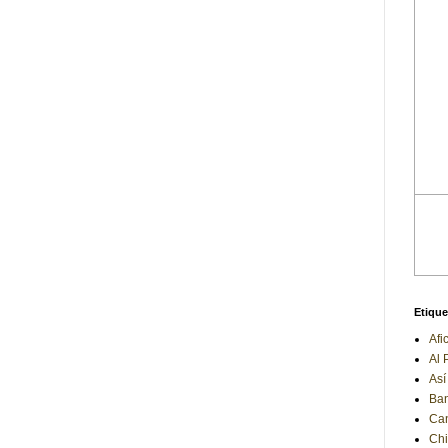
Etique
Afi
Al 
Así
Ba
Can
Chi