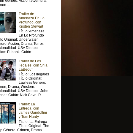
nn Género: Acción, Aventura,
men....
Trailer de
Amenaza En Lo
Profundo, con
Kristen Stewart
Título: Amenaza
En Lo Profundo
ulo Original: Underwater
ero: Acción, Drama, Terror.
ionalidad: USA Director:
liam Eubank. Guión:...
Trailer de Los
ilegales, con Shia
LaBeouf
Título: Los ilegales
Título Original:
Lawless Género:
men, Drama, Western.
ionalidad: USA Director: John
lcoat. Guión: Nick Cave. R...
Trailer: La
Entrega, con
James Gandolfini
y Tom Hardy
Título: La Entrega
Título Original: The
p Género: Crimen, Drama.