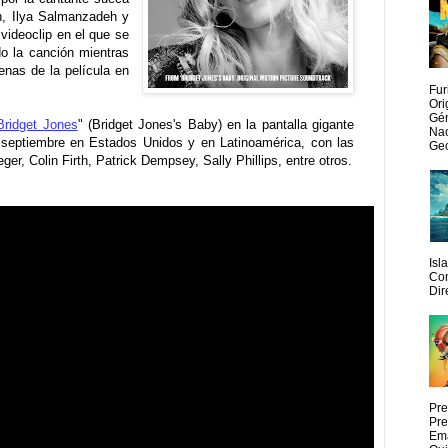
n, Ilya Salmanzadeh y
videoclip en el que se
o la canción mientras
enas de la película en
Fur
Ori
Gén
Bridget Jones
" (Bridget Jones's Baby) en la pantalla gigante
Nac
e septiembre en Estados Unidos y en Latinoamérica, con las
Geo
er, Colin Firth, Patrick Dempsey, Sally Phillips, entre otros.
Isl
Com
Dir
Pre
Pre
Ema