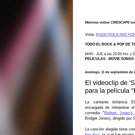
Mientras visitas CINESCAPE 
Visita:
RADIO ROCK AND PO
TODO EL ROCK & POP DE 
MAR - JUE a las 20:00 hrs. y 
PELICULAS - MOVIE SONGS
domingo, 11 de septiembre de 
El videoclip de 'S
para la película 
La cantante británica E
encargada de interpretar el
comedia "
Bridget Jones's
Bridget Jones), dirigido por
La canción elegida tiene co
For You
', la cual fue escrit