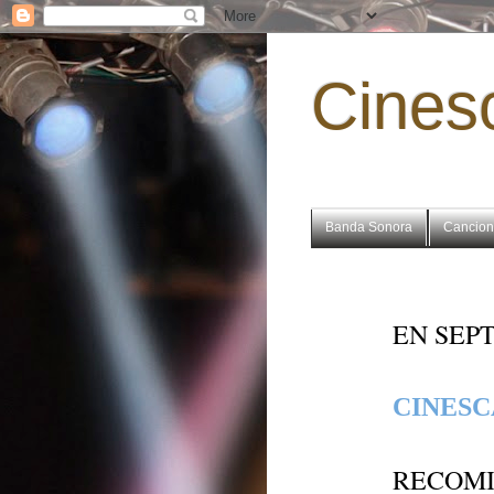
Cines
Banda Sonora
Cancion
EN SEP
CINESC
RECOMI